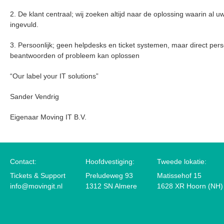
2.
De klant centraal
; wij zoeken altijd naar de oplossing waarin al
u
ingevuld.
3.
Persoonlijk
; geen helpdesks en ticket systemen, maar direct per
beantwoorden of probleem kan oplossen
“Our label your IT solutions”
Sander Vendrig
Eigenaar Moving IT B.V.
Contact:
Hoofdvestiging:
Tweede lokatie:
Tickets & Support
Preludeweg 93
Matissehof 15
info@movingit.nl
1312 SN Almere
1628 XR Hoorn (NH)