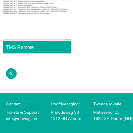
TMS Remote
Contact:
Hoofdvestiging:
Tweede lokatie:
Tickets & Support
Preludeweg 93
Matissehof 15
info@movingit.nl
1312 SN Almere
1628 XR Hoorn (NH)