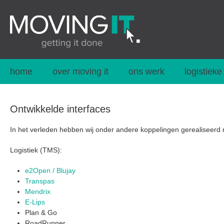
home
over moving it
ons werk
logistieke
Ontwikkelde interfaces
In het verleden hebben wij onder andere koppelingen gerealiseerd 
Logistiek (TMS):
e2Open / Blujay
Transpas
Mendrix
E-Lips
Plan & Go
RoadRunner